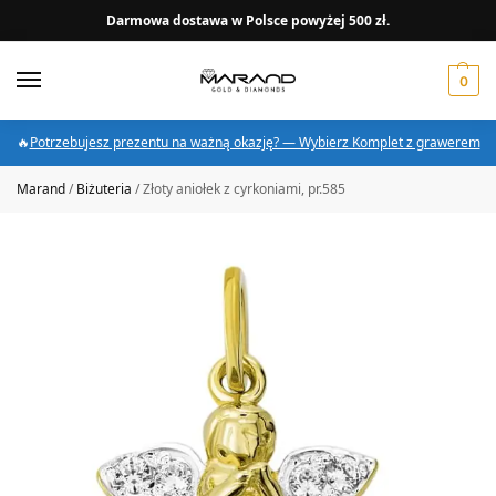
Darmowa dostawa w Polsce powyżej 500 zł.
0
🔥
Potrzebujesz prezentu na ważną okazję? — Wybierz Komplet z grawerem
Marand
/
Biżuteria
/
Złoty aniołek z cyrkoniami, pr.585