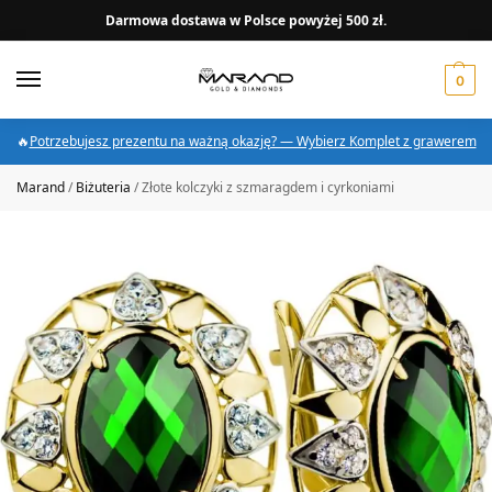
Darmowa dostawa w Polsce powyżej 500 zł.
0
🔥
Potrzebujesz prezentu na ważną okazję? — Wybierz Komplet z grawerem
Marand
/
Biżuteria
/
Złote kolczyki z szmaragdem i cyrkoniami