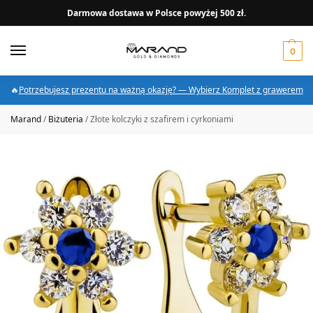
Darmowa dostawa w Polsce powyżej 500 zł.
0
🔥
Potrzebujesz prezentu na ważną okazję? — Wybierz Komplet z grawerem
Marand
/
Biżuteria
/
Złote kolczyki z szafirem i cyrkoniami