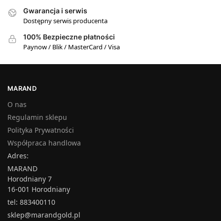
Gwarancja i serwis
Dostępny serwis producenta
100% Bezpieczne płatności
Paynow / Blik / MasterCard / Visa
MARAND
O nas
Regulamin sklepu
Polityka Prywatności
Współpraca handlowa
Adres:
MARAND
Horodniany 7
16-001 Horodniany
tel: 883400110
sklep@marandgold.pl