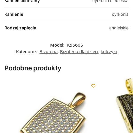
Kamień centralny
cyrkonia niebieska
Kamienie
cyrkonia
Rodzaj zapięcia
angielskie
Model:
K5660S
Kategorie:
Biżuteria
,
Biżuteria dla dzieci
,
kolczyki
Podobne produkty