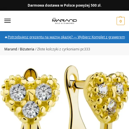
Darmowa dostawa w Polsce powyżej 500 zł.
0
🔥
Potrzebujesz prezentu na ważną okazję? — Wybierz Komplet z grawerem
Marand
/
Biżuteria
/
Złote kolczyki z cyrkoniami pr.333