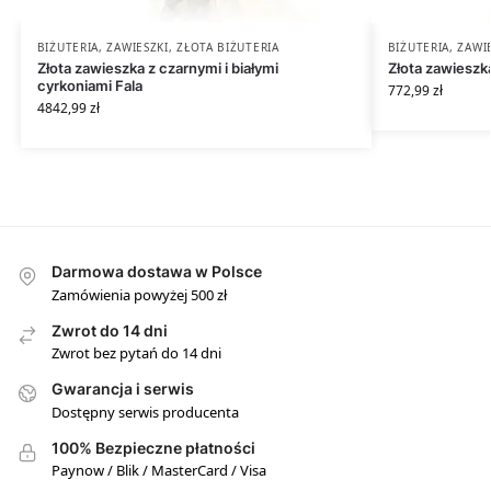
BIŻUTERIA
,
ZAWIESZKI
,
ZŁOTA BIŻUTERIA
BIŻUTERIA
,
ZAWI
Złota zawieszka z czarnymi i białymi
Złota zawieszk
cyrkoniami Fala
772,99
zł
4842,99
zł
Darmowa dostawa w Polsce
Zamówienia powyżej 500 zł
Zwrot do 14 dni
Zwrot bez pytań do 14 dni
Gwarancja i serwis
Dostępny serwis producenta
100% Bezpieczne płatności
Paynow / Blik / MasterCard / Visa