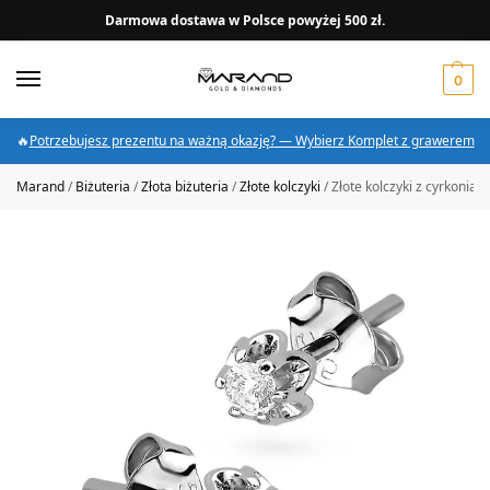
Darmowa dostawa w Polsce powyżej 500 zł.
0
🔥
Potrzebujesz prezentu na ważną okazję? — Wybierz Komplet z grawerem
Marand
/
Biżuteria
/
Złota biżuteria
/
Złote kolczyki
/
Złote kolczyki z cyrkoniam