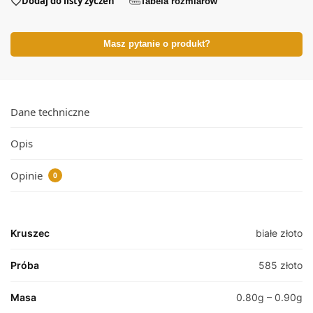
Dodaj do listy życzeń
Tabela rozmiarów
Masz pytanie o produkt?
Dane techniczne
Opis
Opinie
0
Kruszec
białe złoto
Próba
585 złoto
Masa
0.80g – 0.90g