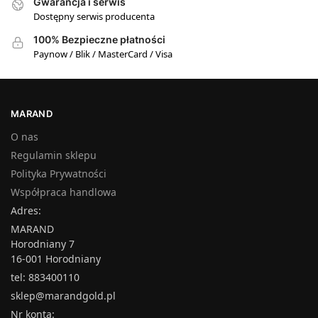
Gwarancja i serwis
Dostępny serwis producenta
100% Bezpieczne płatności
Paynow / Blik / MasterCard / Visa
MARAND
O nas
Regulamin sklepu
Polityka Prywatności
Współpraca handlowa
Adres:
MARAND
Horodniany 7
16-001 Horodniany
tel: 883400110
sklep@marandgold.pl
Nr konta: