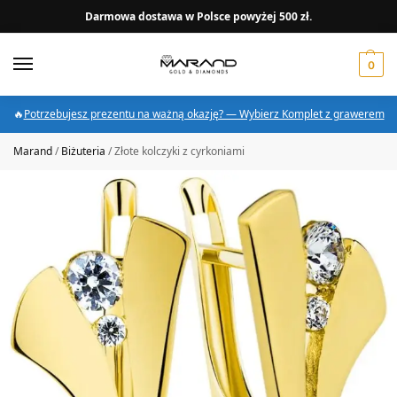
Darmowa dostawa w Polsce powyżej 500 zł.
0
🔥
Potrzebujesz prezentu na ważną okazję? — Wybierz Komplet z grawerem
Marand
/
Biżuteria
/
Złote kolczyki z cyrkoniami