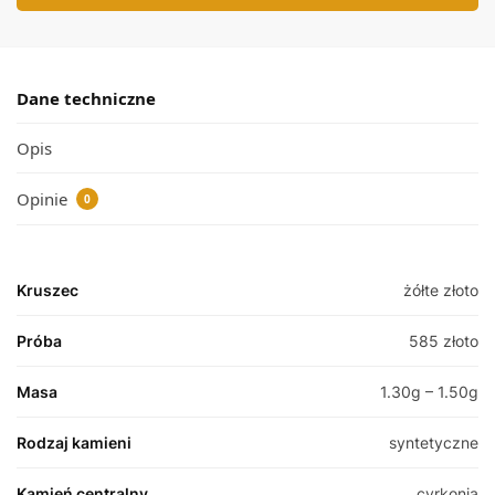
Dane techniczne
Opis
Opinie
0
Kruszec
żółte złoto
Próba
585 złoto
Masa
1.30g – 1.50g
Rodzaj kamieni
syntetyczne
Kamień centralny
cyrkonia