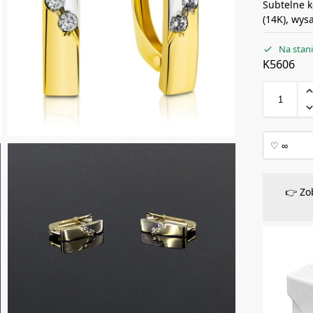
Subtelne k
(14K), wys
Na stan
K5606
👉 Zo