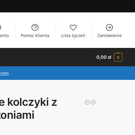
onto
Pomoc Klienta
Lista życzeń
Zamówienie
0,00
zł
0
erem
e kolczyki z
koniami
ł