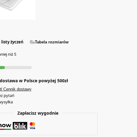
 listy życzeń
Tabela rozmiarów
iej niż 5
ostawa w Polsce powyżej 500zł
tl Cennik dostawy
ez pytań
wysyłka
Zapłacisz wygodnie