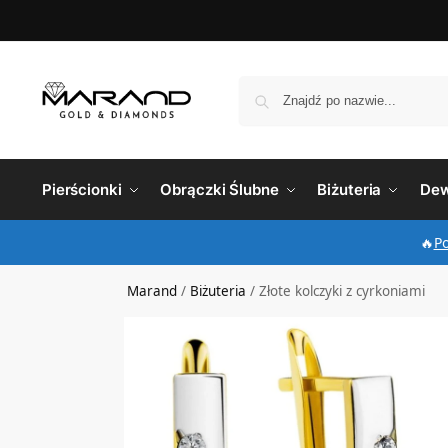
Pierścionki
Obrączki Ślubne
Biżuteria
Dew
🔥
P
Marand
/
Biżuteria
/
Złote kolczyki z cyrkoniami