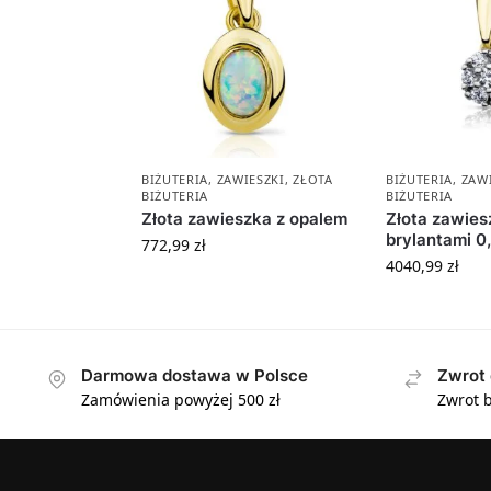
BIŻUTERIA
,
ZAWIESZKI
,
ZŁOTA
BIŻUTERIA
,
ZAW
BIŻUTERIA
BIŻUTERIA
Złota zawieszka z opalem
Złota zawies
brylantami 0
772,99
zł
4040,99
zł
Darmowa dostawa w Polsce
Zwrot 
Zamówienia powyżej 500 zł
Zwrot b