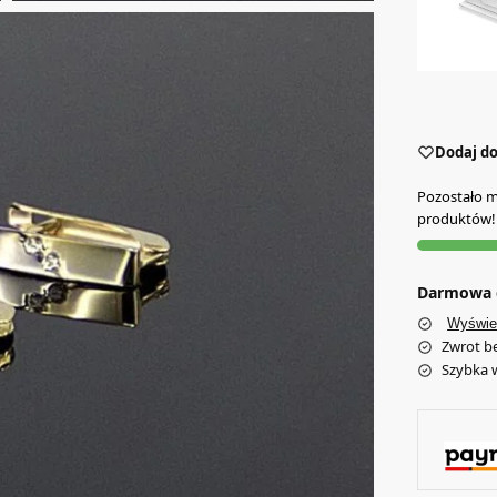
Dodaj do
Pozostało mn
produktów!
Darmowa d
Wyświe
Zwrot b
Szybka 