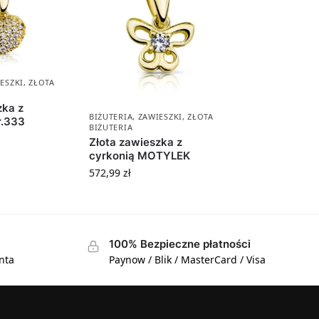
ESZKI
,
ZŁOTA
zka z
BIŻUTERIA
,
ZAWIESZKI
,
ZŁOTA
r.333
BIŻUTERIA
Złota zawieszka z
cyrkonią MOTYLEK
572,99
zł
100% Bezpieczne płatności
nta
Paynow / Blik / MasterCard / Visa