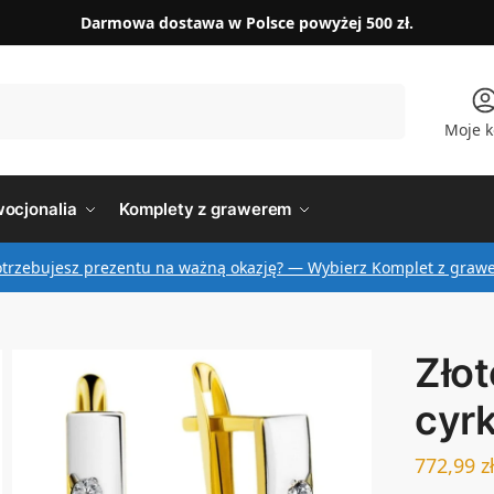
Darmowa dostawa w Polsce powyżej 500 zł.
Szukaj
Moje k
ocjonalia
Komplety z grawerem
otrzebujesz prezentu na ważną okazję? — Wybierz Komplet z graw
Złot
cyr
772,99
z