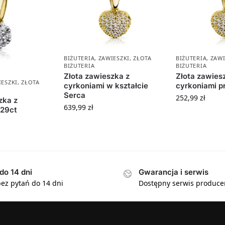
BIŻUTERIA
,
ZAWIESZKI
,
ZŁOTA
BIŻUTERIA
,
ZAWI
BIŻUTERIA
BIŻUTERIA
Złota zawieszka z
Złota zawies
IESZKI
,
ZŁOTA
cyrkoniami w kształcie
cyrkoniami p
Serca
252,99
zł
zka z
639,99
zł
,29ct
do 14 dni
Gwarancja i serwis
ez pytań do 14 dni
Dostępny serwis produce