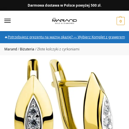
Darmowa dostawa w Polsce powyżej 500 zł.
0
🔥
Potrzebujesz prezentu na ważną okazję? — Wybierz Komplet z grawerem
Marand
/
Biżuteria
/
Złote kolczyki z cyrkoniami