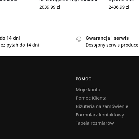
2039,99
zł
2436,99
zł
do 14 dni
Gwarancja i serwis
ez pytań do 14 dni
Dostępny serwis produce
POMOC
Moje konto
Pomoc Klienta
Biżuteria na zamówienie
Formularz kontaktowy
Tabela rozmiarów