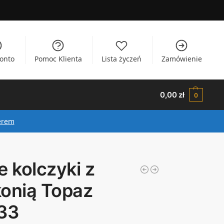
onto
Pomoc Klienta
Lista życzeń
Zamówienie
0,00
zł
0
erem
e kolczyki z
konią Topaz
333