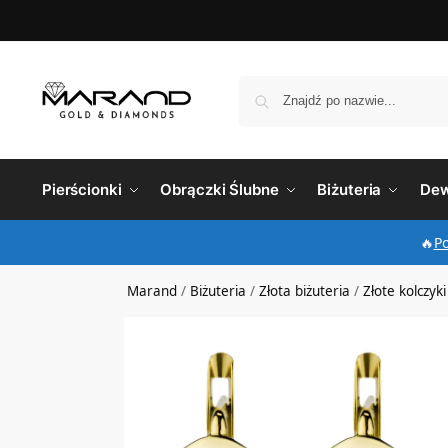
Pierścionki
Obrączki Ślubne
Biżuteria
Dew
🔥
P
Marand
/
Biżuteria
/
Złota biżuteria
/
Złote kolczyki