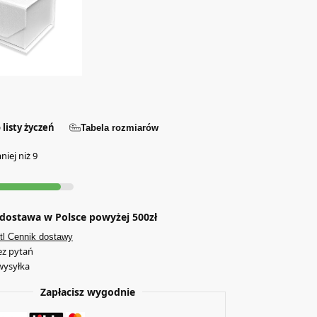
 listy życzeń
Tabela rozmiarów
iej niż 9
ostawa w Polsce powyżej 500zł
tl Cennik dostawy
ez pytań
wysyłka
Zapłacisz wygodnie