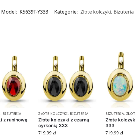
Model:
K5639T-Y333
Kategorie:
Złote kolczyki
,
Biżuteria
I
,
BIŻUTERIA
ZŁOTE KOLCZYKI
,
BIŻUTERIA
BIŻUTERIA
,
ZŁOT
ki z rubinową
Złote kolczyki z czarną
Złote kolczyk
3
cyrkonią 333
333
719,99
zł
719,99
zł