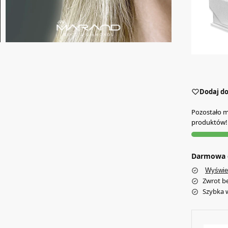
Dodaj do
Pozostało mn
produktów!
Darmowa d
Wyświe
Zwrot b
Szybka 