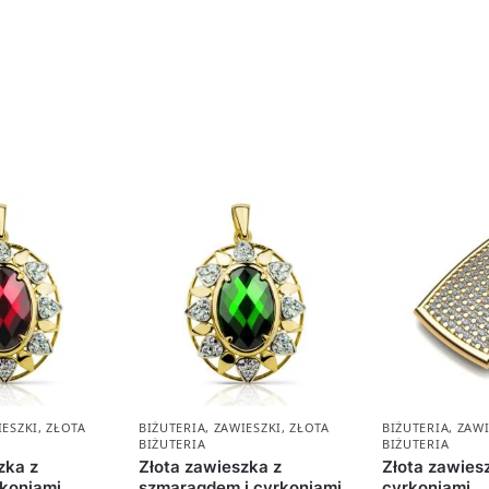
IESZKI
,
ZŁOTA
BIŻUTERIA
,
ZAWIESZKI
,
ZŁOTA
BIŻUTERIA
,
ZAWI
BIŻUTERIA
BIŻUTERIA
zka z
Złota zawieszka z
Złota zawies
rkoniami
szmaragdem i cyrkoniami
cyrkoniami