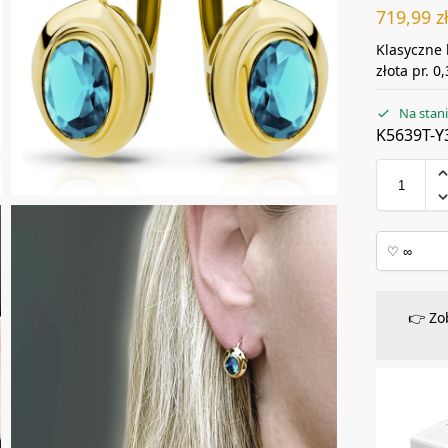
719,99
z
Klasyczne 
złota pr. 0
Na stan
K5639T-Y
👉 Zo