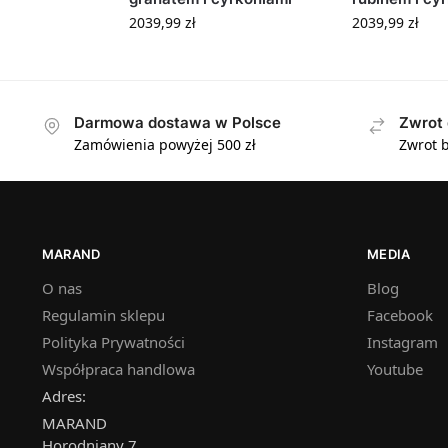
2039,99
zł
2039,99
zł
Darmowa dostawa w Polsce
Zwrot 
Zamówienia powyżej 500 zł
Zwrot b
MARAND
MEDIA
O nas
Blog
Regulamin sklepu
Facebook
Polityka Prywatności
Instagram
Współpraca handlowa
Youtube
Adres:
MARAND
Horodniany 7