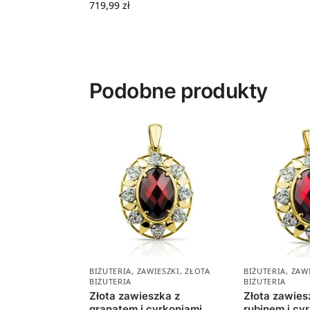
719,99
zł
Podobne produkty
BIŻUTERIA
,
ZAWIESZKI
,
ZŁOTA
BIŻUTERIA
,
ZAW
BIŻUTERIA
BIŻUTERIA
Złota zawieszka z
Złota zawies
granatem i cyrkoniami
rubinem i cy