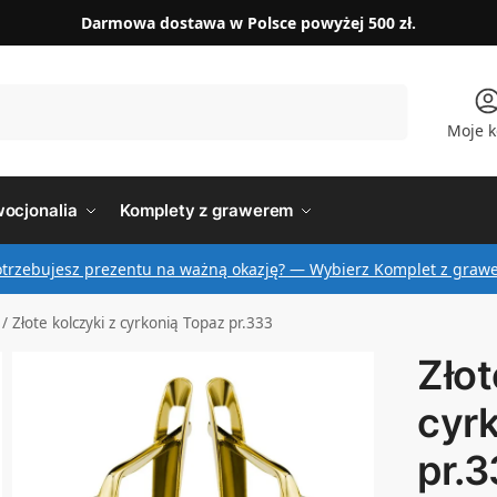
Darmowa dostawa w Polsce powyżej 500 zł.
Szukaj
Moje k
ocjonalia
Komplety z grawerem
otrzebujesz prezentu na ważną okazję? — Wybierz Komplet z graw
/
Złote kolczyki z cyrkonią Topaz pr.333
Złot
cyr
pr.