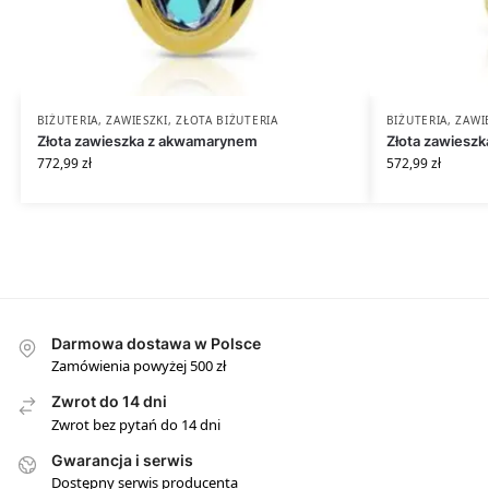
BIŻUTERIA
,
ZAWIESZKI
,
ZŁOTA BIŻUTERIA
BIŻUTERIA
,
ZAWI
Złota zawieszka z akwamarynem
Złota zawies
772,99
zł
572,99
zł
Darmowa dostawa w Polsce
Zamówienia powyżej 500 zł
Zwrot do 14 dni
Zwrot bez pytań do 14 dni
Gwarancja i serwis
Dostępny serwis producenta