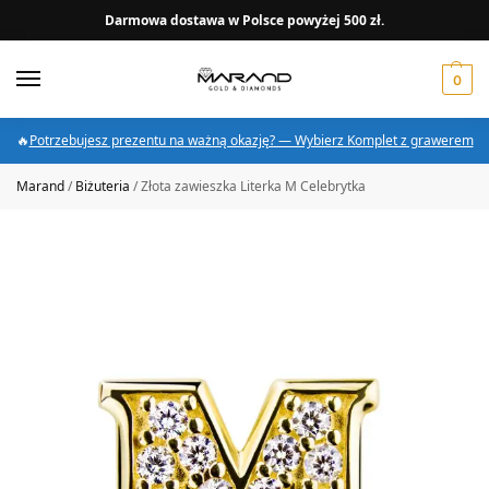
Darmowa dostawa w Polsce powyżej 500 zł.
0
🔥
Potrzebujesz prezentu na ważną okazję? — Wybierz Komplet z grawerem
Marand
/
Biżuteria
/
Złota zawieszka Literka M Celebrytka