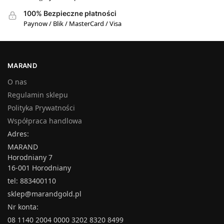
100% Bezpieczne płatności
Paynow / Blik / MasterCard / Visa
MARAND
O nas
Regulamin sklepu
Polityka Prywatności
Współpraca handlowa
Adres:
MARAND
Horodniany 7
16-001 Horodniany
tel: 883400110
sklep@marandgold.pl
Nr konta:
08 1140 2004 0000 3202 8320 8499