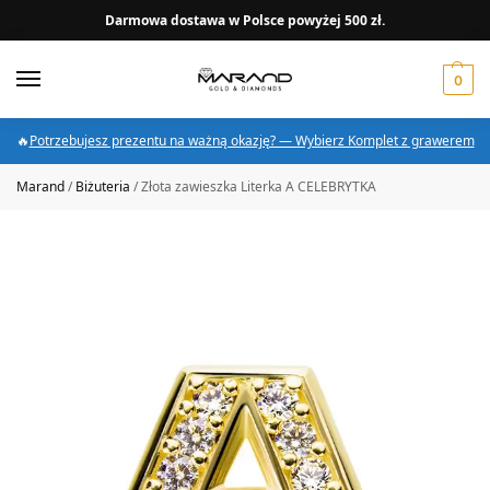
Darmowa dostawa w Polsce powyżej 500 zł.
0
🔥
Potrzebujesz prezentu na ważną okazję? — Wybierz Komplet z grawerem
Marand
/
Biżuteria
/
Złota zawieszka Literka A CELEBRYTKA