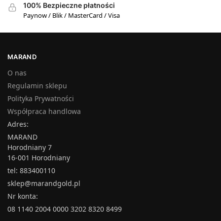
100% Bezpieczne płatności
Paynow / Blik / MasterCard / Visa
MARAND
O nas
Regulamin sklepu
Polityka Prywatności
Współpraca handlowa
Adres:
MARAND
Horodniany 7
16-001 Horodniany
tel: 883400110
sklep@marandgold.pl
Nr konta:
08 1140 2004 0000 3202 8320 8499