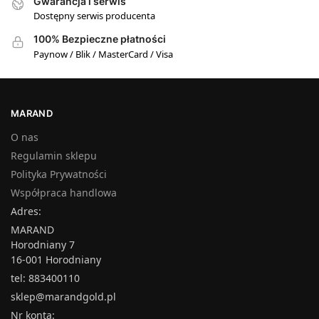
Gwarancja i serwis
Dostępny serwis producenta
100% Bezpieczne płatności
Paynow / Blik / MasterCard / Visa
MARAND
O nas
Regulamin sklepu
Polityka Prywatności
Współpraca handlowa
Adres:
MARAND
Horodniany 7
16-001 Horodniany
tel: 883400110
sklep@marandgold.pl
Nr konta: