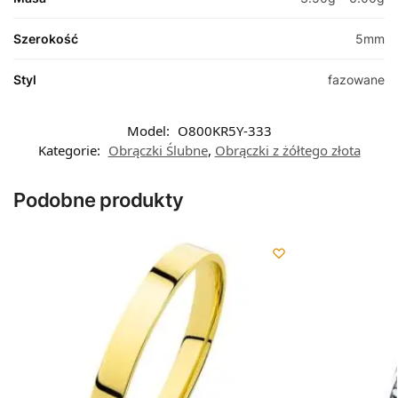
Szerokość
5mm
Styl
fazowane
Model:
O800KR5Y-333
Kategorie:
Obrączki Ślubne
,
Obrączki z żółtego złota
Podobne produkty