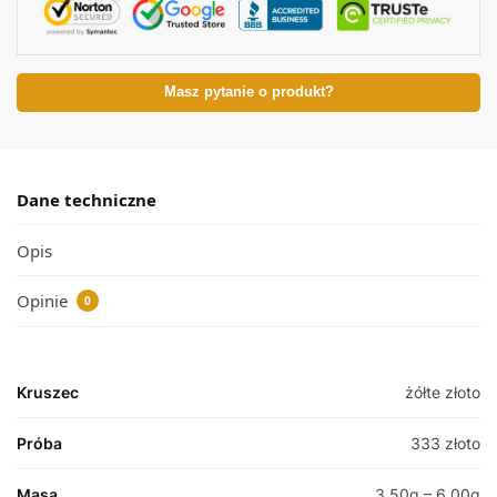
Masz pytanie o produkt?
Dane techniczne
Opis
Opinie
0
Kruszec
żółte złoto
Próba
333 złoto
Masa
3.50g – 6.00g