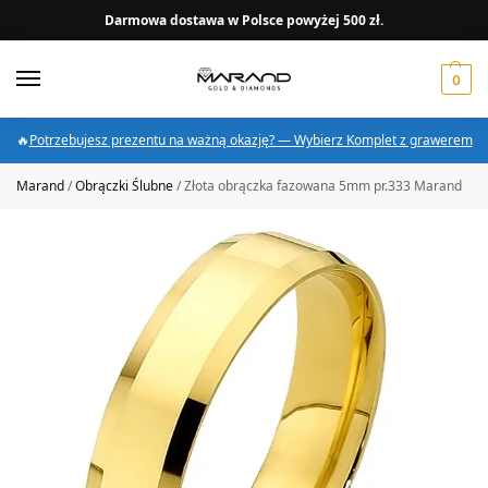
Darmowa dostawa w Polsce powyżej 500 zł.
0
🔥
Potrzebujesz prezentu na ważną okazję? — Wybierz Komplet z grawerem
Marand
/
Obrączki Ślubne
/
Złota obrączka fazowana 5mm pr.333 Marand