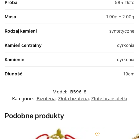
Próba
585 złoto
Masa
1.90g – 2.00g
Rodzaj kamieni
syntetyczne
Kamień centralny
cyrkonia
Kamienie
cyrkonia
Długość
19cm
Model:
B596_8
Kategorie:
Biżuteria
,
Złota biżuteria
,
Złote bransoletki
Podobne produkty