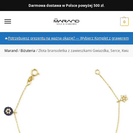
Darmowa dostawa w Polsce powyżej 500 zł.
0
🔥
Potrzebujesz prezentu na ważną okazję? — Wybierz Komplet z grawerem
Marand
/
Biżuteria
/
Złota bransoletka z zawieszkami Gwiazdka, Serce, Kwiate